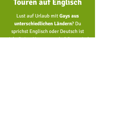
Touren auf Englisch
Lust auf Urlaub mit
Gays aus
unterschiedlichen Ländern
?
Du
sprichst Englisch oder Deutsch ist
nicht Deine Muttersprache?
Dann sind
unsere englischsprachigen Touren
genau das Richtige für Dich. Erlebe
die Welt mit Kerlen aus aller Welt und
werde Teil unserer internationalen
Community. Also
Kerle.reisen
international!