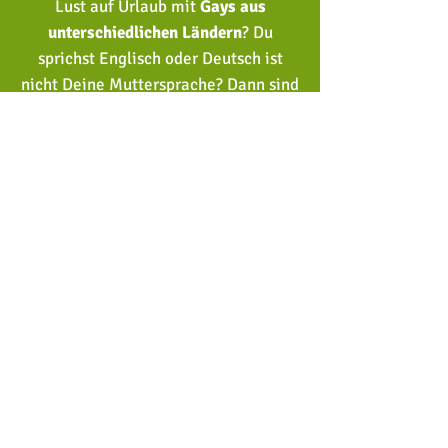
Lust auf Urlaub mit
Gays aus
unterschiedlichen Ländern
?
Du
sprichst Englisch oder Deutsch ist
nicht Deine Muttersprache?
Dann sind
unsere englischsprachigen Touren
genau das Richtige für Dich. Erlebe
die Welt mit Kerlen aus aller Welt und
werde Teil unserer internationalen
Community. Also
Kerle.reisen
international!