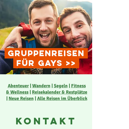
.
gruppenreisen
.
.
für
.
Gays
.
>>
.
Abenteuer
|
Wandern
|
Segeln
|
Fitness
& Wellness
|
Reisekalender & Restplätze
|
Neue Reisen
|
Alle Reisen im Überblick
KONTAKT