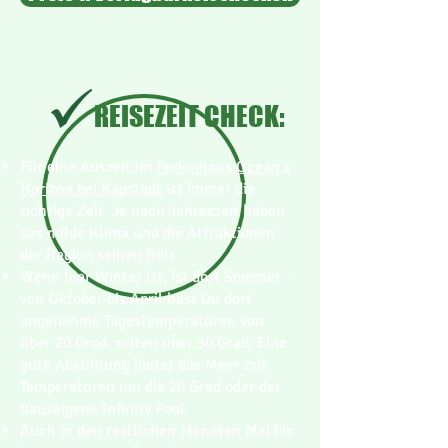
REISEZEIT CHECK:
Für eine Auszeit im
Ferienhaus Ocean's
Horizon bei Kapstadt
ist immer die
richtige Zeit. Je nach Jahreszeit haben
das milde Klima und die Attraktionen
der Region seinen Reiz.
Wenn hier Winter ist, ist dort Sommer -
von Oktober bis April hast Du dort
angenehme Tagestemperaturen von
über 20 Grad, selten über 30 Grad. Eine
gute Abkühlung bietet das Meer mit
Temperaturen um die 20 Grad oder der
hauseigene Infinity Pool.
Auch in den restlichen Monaten Mai bis