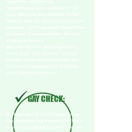
September rutschen die
Tagestemperaturen selten unter 18
Grad. Wenn Du also unserem heißen
Sommer oder der Pollenzeit entfliehen
möchtest, bietet das milde Küstenklima
die besten Voraussetzungen für eine
erholsame Auszeit.
Wenn Du Dich für Wale begeisterst,
komm in der Zeit zwischen Juli und
Oktober, wenn die Meeresriesen aus
den kalten Gewässern der Antarktis
nach Südafrika kommen.
GAY CHECK:
Die Kapregion in Südafrika gehört zu
den absoluten Gay-Hotspots der Welt.
In und um Kapstadt herum haben sich