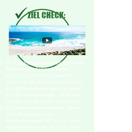
ZIEL CHECK:
Die
Ocean's Horizon Ferienvilla
liegt in
Scarborough - Kapstadt, einem
idyllischen, kleinen Küstenort im
Südwesten der Kapregion mit weniger
als 1000 Einwohnern, darunter viele
Künstler und Aussteiger - ein kleines
Paradies und ein echter Geheimtipp!
Mit seiner atemberaubenden Lage am
Atlantik, umgeben vom
Naturschutzgebiet hat der Ort seine
natürlichen Grenzen und kann nicht