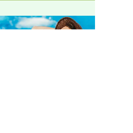
Reisen ohne Gruppe
Du möchtest lieber allein, zu zweit
oder mit Freunden verreisen und die
Vorteile eines
perfekt organisierten
Urlaubs
genießen? Unterkünfte und
Transfers sind
komplett vorgebucht
-