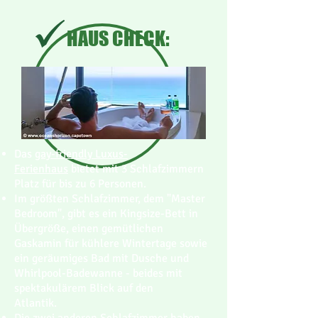
HAUS CHECK:
Das
gay-friendly Luxus-
Ferienhaus
bietet mit 3 Schlafzimmern
Platz für bis zu 6 Personen.
Im größten Schlafzimmer, dem "Master
Bedroom", gibt es ein Kingsize-Bett in
Übergröße, einen gemütlichen
Gaskamin für kühlere Wintertage sowie
ein geräumiges Bad mit Dusche und
Whirlpool-Badewanne - beides mit
spektakulärem Blick auf den
Atlantik.