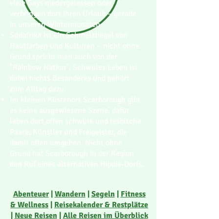
viele Gays niedergelassen oder
verbringen dort ihren Urlaub – gerade
in unseren Wintermonaten.
Südafrika ist ein Schmelztiegel von
Hautfarben und Kulturen – nicht ohne
Grund spricht man auch von der
"Rainbow Nation". Schwules Leben ist
dabei nichts Besonderes und gehört
zum Alltag dazu.
Im kleinen Küstenort Scarborough gibt
es keine ausgewiesene Szene, dafür
leben dort offen schwule und lesbische
Paare, Künstler und Freigeister, die
damit offen umgehen. Nicht ohne
Grund hat Scarborough in der Region
den Ruf eines alternativen Hippie-Dorfs.
Abenteuer
|
Wandern
|
Segeln
|
Fitness
& Wellness
|
Reisekalender & Restplätze
|
Neue Reisen
|
Alle Reisen im Überblick