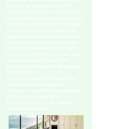
Die zwei anderen Schlafzimmer haben
ebenfalls ein geräumiges Bad mit
Dusche und Badewanne, einen Balkon
mit Meerblick sowie ein großes Fenster
mit direktem Blick in den Nationalpark.
Im
Ocean's Horizon Urlaubsdomizil
Kapstadt
gehen die voll ausgestattete
Küche, Esszimmer, Wohnzimmer mit
offenem Kamin sowie Arbeits- und
Fernsehecke fließend ineinander über.
Nach vorne schaut man auf den
Atlantik, nach hinten auf die Berge des
Nationalparks.
Im ganzen Haus gibt es kostenfreies
WLAN, wobei Scarborough über
Glasfaser an das Internet angebunden
ist. Man hat also eine gute
Internetverbindung – ideal für die
Arbeit im Homeoffice.