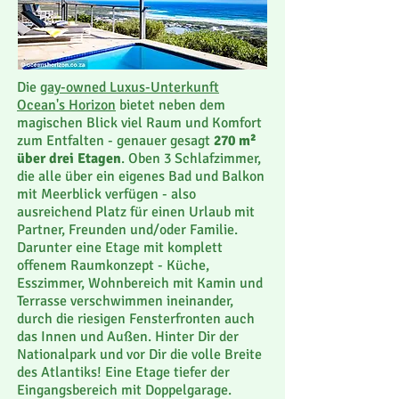
Die
gay-owned Luxus-Unterkunft
Ocean's Horizon
bietet neben dem
magischen Blick viel Raum und Komfort
zum Entfalten - genauer gesagt
270 m²
über drei Etagen
. Oben 3 Schlafzimmer,
die alle über ein eigenes Bad und Balkon
mit Meerblick verfügen - also
ausreichend Platz für einen Urlaub mit
Partner, Freunden und/oder Familie.
Darunter eine Etage mit komplett
offenem Raumkonzept - Küche,
Esszimmer, Wohnbereich mit Kamin und
Terrasse verschwimmen ineinander,
durch die riesigen Fensterfronten auch
das Innen und Außen.
Hinter Dir der
Nationalpark und vor Dir die volle Breite
des Atlantiks!
Eine Etage tiefer der
Eingangsbereich mit Doppelgarage.