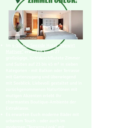
Im
4-Sterne Seeside Hotel "Seewirt
Mattsee"
erwarten Euch 27
großzügige, lichtdurchflutete Zimmer
und Suiten auf 23 bis 45 m² in sieben
Kategorien - mit Balkon oder Terrasse
mit Gartenzugang und überwiegend
mit Seeblick. Liebevoll gestaltet und in
zurückgenommenen Naturtönen mit
mutigen Akzenten erlebt Ihr
charmantes Boutique-Ambiente der
Extraklasse.
Es erwarten Euch moderne Bäder mit
urbanem Touch - oder auch im
modernen "Terrazza-Look" mit