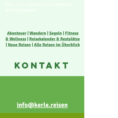
Herz - hier erwarten Euch Emotionen
statt Schubladen!
Abenteuer
|
Wandern
|
Segeln
|
Fitness
& Wellness
|
Reisekalender & Restplätze
|
Neue Reisen
|
Alle Reisen im Überblick
KONTAKT
info@kerle.reisen