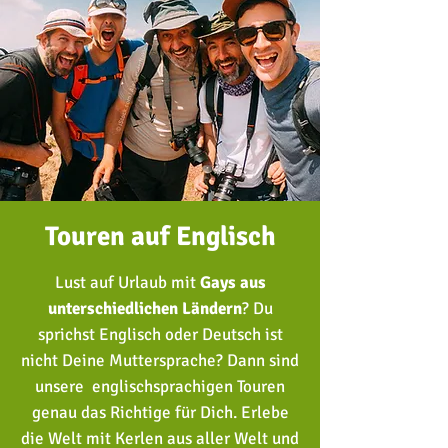
Touren auf Englisch
Lust auf Urlaub mit
Gays aus
unterschiedlichen Ländern
?
Du
sprichst Englisch oder Deutsch ist
nicht Deine Muttersprache?
Dann sind
unsere englischsprachigen Touren
genau das Richtige für Dich. Erlebe
die Welt mit Kerlen aus aller Welt und