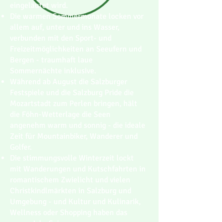
eingeläutet wird.
Die warmen Sommermonate locken vor
allem auf, unter und ins Wasser,
verbunden mit den Sport- und
Freizeitmöglichkeiten an Seeufern und
Bergen - traumhaft laue
Sommernächte inklusive.
Während ab August die Salzburger
Festspiele und die Salzburg Pride die
Mozartstadt zum Perlen bringen, hält
die Föhn-Wetterlage die Seen
angenehm warm und sonnig - die ideale
Zeit für Mountainbiker, Wanderer und
Golfer.
Die stimmungsvolle Winterzeit lockt
mit Wanderungen und Kutschfahrten in
romantischem Zwielicht und vielen
Christkindlmärkten in Salzburg und
Umgebung - und Kultur und Kulinarik,
Wellness oder Shopping haben das