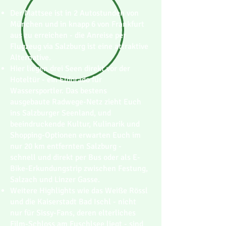
Der Mattsee ist in 2 Autostunden von
München und in knapp 6 von Frankfurt
aus zu erreichen - die Anreise per
Flugzeug via Salzburg ist eine attraktive
Alternative.
Hier liegen drei Seen direkt vor der
Hoteltür - ein Eldorado für
Wassersportler. Das bestens
ausgebaute Radwege-Netz zieht Euch
ins Salzburger Seenland, und
beeindruckende Kultur, Kulinarik und
Shopping-Optionen erwarten Euch im
nur 20 km entfernten Salzburg -
schnell und direkt per Bus oder als E-
Bike-Erkundungstrip zwischen Festung,
Salzach und Linzer Gasse.
Weitere Highlights wie das Weiße Rössl
und die Kaiserstadt Bad Ischl - nicht
nur für Sissy-Fans, deren elterliches
Film-Schloss am Fuschlsee liegt - sind