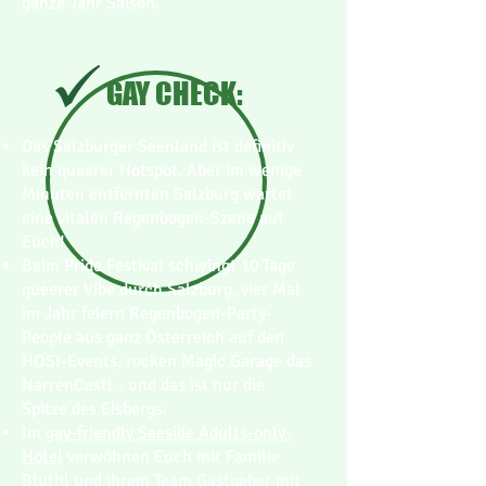
ganze Jahr Saison.
GAY CHECK:
Das Salzburger Seenland ist definitiv
kein queerer Hotspot. Aber im wenige
Minuten entfernten Salzburg wartet
eine vitalen Regenbogen-Szene auf
Euch!
Beim Pride Festival schwingt 10 Tage
queerer Vibe durch Salzburg, vier Mal
im Jahr feiern Regenbogen-Party-
People aus ganz Österreich auf den
HOSI-Events, rocken Magic Garage das
NarrenCastl - und das ist nur die
Spitze des Eisbergs.
Im
gay-friendly Seeside Adults-only-
Hotel
verwöhnen Euch mit Familie
Blüthl und ihrem Team Gastgeber mit