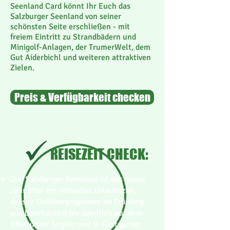
Seenland Card könnt Ihr Euch das
Salzburger Seenland von seiner
schönsten Seite erschließen - mit
freiem Eintritt zu Strandbädern und
Minigolf-Anlagen, der TrumerWelt, dem
Gut Aiderbichl und weiteren attraktiven
Zielen.
Preis & Verfügbarkeit checken
REISEZEIT CHECK:
Das Salzburger Seenland ist das ganze
Jahr über ein reizvolles Urlaubsziel,
dessen Outdoorprogramm im Frühling
von beschaulich bis sportlich auf dem
Bike, unter Segeln und in Gastgärten