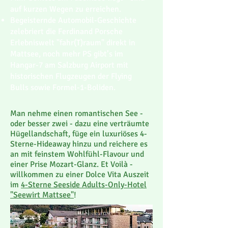
auf kurzen Wegen zu erreichen.
Begeisternde Automobil-Geschichte
zelebriert die Ferdinand Porsche
Erlebniswelt "fahr(T)raum" direkt in
Mattsee, noch mehr PS gibt’s im
Hangar-7 am Salzburg Airport mit
historischen Flugzeugen der Flying
Bulls sowie Formel-1-Boliden.
Man nehme einen romantischen See -
oder besser zwei - dazu eine verträumte
Hügellandschaft, füge ein luxuriöses 4-
Sterne-Hideaway hinzu und reichere es
an mit feinstem Wohlfühl-Flavour und
einer Prise Mozart-Glanz. Et Voilà -
willkommen zu einer Dolce Vita Auszeit
im
4-Sterne Seeside Adults-Only-Hotel
"Seewirt Mattsee"
!