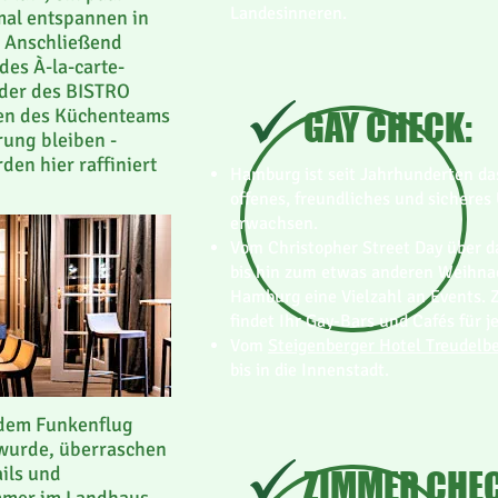
Landesinneren.
mal entspannen in
. Anschließend
des À-la-carte-
der des BISTRO
nen des Küchenteams
GAY CHECK:
rung bleiben -
den hier raffiniert
Hamburg ist seit Jahrhunderten das
offenes, freundliches und sichere
erwachsen.
Vom Christopher Street Day über da
bis hin zum etwas anderen Weihnac
Hamburg eine Vielzahl an Events. Z
findet Ihr Gay-Bars und Cafés für 
Vom
Steigenberger Hotel Treudelb
bis in die Innenstadt.
 dem Funkenflug
wurde, überraschen
ails und
ZIMMER CHEC