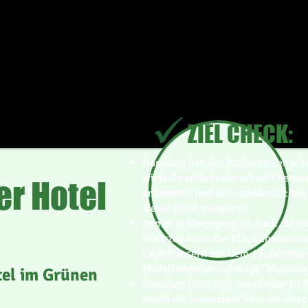
ZIEL CHECK:
Hamburg hat den Ruf, eine der schö
wirst Du selbst sehr schnell hera
r Hotel
ankommst und den norddeutschen 
dieser Stadt verspürst.
Immer in Bewegung ist auch die H
Wahrzeichen - der Elbphilharmonie
Lagerhäusern aus dem 19. Jahrhund
Modelleisenbahn-Anlage "Miniatur
el im Grünen
Hamburg lässt sich wunderbar zu F
durch die Innenstadt über die Ree