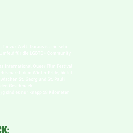
 Tor zur Welt. Daraus ist ein sehr
s Umfeld für die LGBTQ+ Community
s International Queer Film Festival
htsmarkt, dem Winter Pride, bietet
wischen St. Georg und St. Pauli
jeden Geschmack.
erg
sind es nur knapp 18 Kilometer
K: