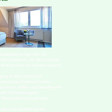
reudelberg
verfügt über 131
chen Kategorien. Ihr könnt wählen
eudelberg Suite mit eigenem Spa und
gang zu Pool, Sauna und
r neben extra Poolhandtüchern,
schrank, Kaffee- und Teezubereiter
jeder Zimmerkategorie.
r Kitchenette und separaten
ndervolle Aussicht auf den