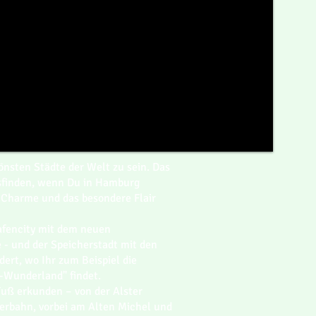
nsten Städte der Welt zu sein. Das
usfinden, wenn Du in Hamburg
Charme und das besondere Flair
afencity mit dem neuen
 - und der Speicherstadt mit den
ert, wo Ihr zum Beispiel die
-Wunderland" findet.
uß erkunden – von der Alster
perbahn, vorbei am Alten Michel und