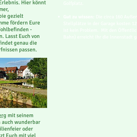
rlebnis. Hier könnt
Golfplatz.
mer,
ie gezielt
Gut zu wissen:
Die circa 160 Außen
amme fördern Eure
Stellplätze in der Garage kosten 1
Wohlbefinden -
ist kein Problem. Mit den Öffentli
n. Lasst Euch von
Bahn) erreicht Ihr die Innenstadt 
findet genau die
rfnissen passen.
erg
mit seinem
h auch wunderbar
ilienfeier oder
zt Euch mit viel