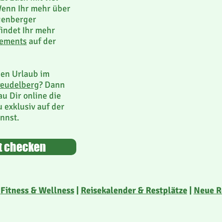
Wenn Ihr mehr über
igenberger
findet Ihr mehr
gements
auf der
nen Urlaub im
reudelberg
? Dann
au Dir online die
 exklusiv auf der
nnst.
it checken
|
Fitness & Wellness
|
Reisekalender & Restplätze
|
Neue R