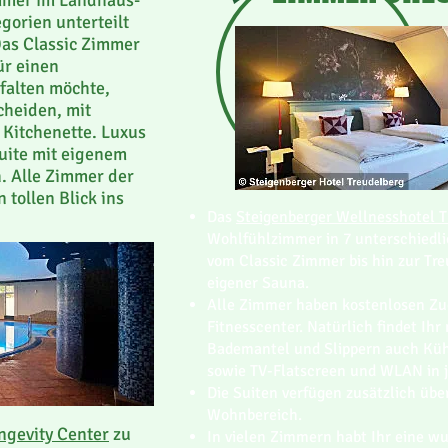
mmer im Landhaus-
egorien unterteilt
Das Classic Zimmer
ür einen
falten möchte,
scheiden, mit
Kitchenette. Luxus
Suite mit eigenem
. Alle Zimmer der
 tollen Blick ins
Das
Steigenberger Wellnesshotel T
Wohlfühlzimmer in 7 unterschiedli
vom Classic Zimmer bis hin zur Tr
eigener Sauna.
Alle Zimmer haben kostenlosen Zu
Fitnesscenter. Natürlich findet Ih
Bademantel und Slippern auch Kühl
sowie TV-Flatscreen und WLAN in 
Die Suiten verfügen zusätzlich übe
Wohnbereich.
ngevity Center
zu
In vielen Zimmern habt Ihr eine wu