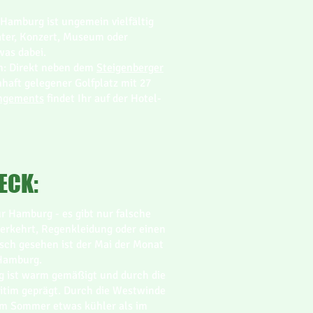
Hamburg ist ungemein vielfältig
ater, Konzert, Museum oder
was dabei.
ch: Direkt neben dem
Steigenberger
haft gelegener Golfplatz mit 27
angements
findet Ihr auf der Hotel-
ECK:
ür Hamburg - es gibt nur falsche
 verkehrt, Regenkleidung oder einen
isch gesehen ist der Mai der Monat
Hamburg.
rg ist warm gemäßigt und durch die
itim geprägt. Durch die Westwinde
 im Sommer etwas kühler als im