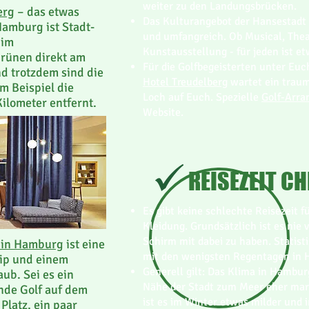
weiter zu den Landungsbrücken.
erg
– das etwas
Das Kulturangebot der Hansestadt 
amburg ist Stadt-
und umfangreich. Ob Musical, The
 im
Kunstausstellung - für jeden ist et
Grünen direkt am
Für die Golfbegeisterten unter Eu
d trotzdem sind die
Hotel Treudelberg
wartet ein traum
m Beispiel die
Loch auf Euch. Spezielle
Golf-Arr
Kilometer entfernt.
Website.
REISEZEIT CH
Es gibt keine schlechte Reisezeit f
Kleidung. Grundsätzlich ist es nie
Schirm mit dabei zu haben. Statist
g in Hamburg
ist eine
mit den wenigsten Regentagen in 
rip und einem
Generell gilt: Das Klima in Hambu
ub. Sei es ein
Nähe der Stadt zum Meer eher mar
nde Golf auf dem
ist es im Winter etwas milder und
Platz, ein paar