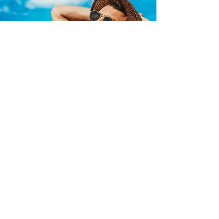
Reisen ohne Gruppe
Du möchtest lieber allein, zu zweit
oder mit Freunden verreisen und die
Vorteile eines
perfekt organisierten
Urlaubs
genießen? Unterkünfte und
Transfers sind
komplett vorgebucht
-
und das auf einer spannenden
Reiseroute inklusive Karten. Dabei ist
der
Reisezeitraum komplett flexibel
.