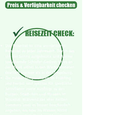
Preis & Verfügbarkeit checken
REISEZEIT CHECK:
Das Moseltal ist eine wunderbares
Reiseziel zu jeder Jahreszeit. Durch das
von der Sonne aufgeheizte und Wärme
speichernde Schiefer-Gestein ist es an
der Mosel selbst in den Wintermonaten
deutlich wärmer als in der Umgebung.
Die milden Temperaturen im Frühling
und Herbst sind optimal für sportliche
Aktivitäten sowie Ausflüge zu den
Burgen, Städtchen und Museen im
Moseltal. Während des eher heißen
Sommers lasst es besser beschaulich
angehen, am oder im Wasser. Nicht