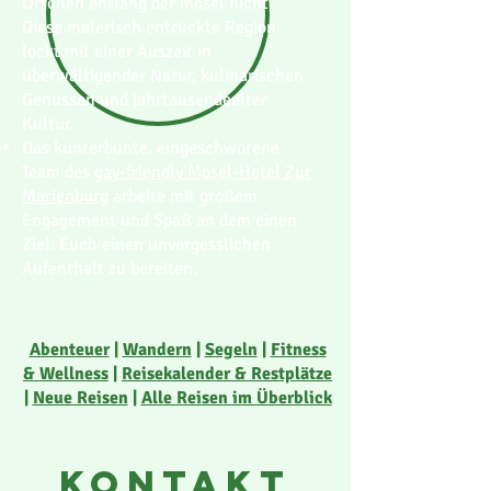
Örtchen entlang der Mosel nicht.
Diese malerisch entrückte Region
lockt mit einer Auszeit in
überwältigender Natur, kulinarischen
Genüssen und jahrtausendealter
Kultur.
Das kunterbunte, eingeschworene
Team des
gay-friendly Mosel-Hotel Zur
Marienburg
arbeite mit großem
Engagement und Spaß an dem einen
Ziel: Euch einen unvergesslichen
Aufenthalt zu bereiten.
Abenteuer
|
Wandern
|
Segeln
|
Fitness
& Wellness
|
Reisekalender & Restplätze
|
Neue Reisen
|
Alle Reisen im Überblick
KONTAKT