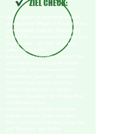
ZIEL CHECK:
Den malerisch in eine Moselschleife
geschmiegten Winzerort Pünderich mit
dem
Landidyll Hotel Zur Marienburg
erreicht Ihr aus Frankfurt in knapp zwei
Autostunden - von Köln ist es eine
halbe Stunde mehr.
Auf nur 95 km Luftlinie zwischen Trier
und Koblenz hat sich die Mosel hier
einen über 200 km kurvenreichen
Flussverlauf "gegönnt" - mit Auto,
Motorrad oder auf dem Schiff ein
echtes Eldorado und ein riesiger
Outdoor-"Spielplatz" für Walker, Biker
und Wassersportler.
Nahezu mittig zwischen Trier und
Koblenz gelegen, finden hier auch
Wein- und Kulturliebhaber, Fotografen
und "Faultiere" den idealen