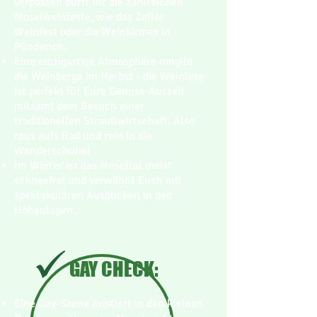
verpassen dürft Ihr die zahlreichen
Moselweinfeste, wie das Zeller
Weinfest oder die Weinkirmes in
Pünderich.
Eine einzigartige Atmosphäre umgibt
die Weinberge im Herbst - die Weinlese
ist perfekt für Eure Genuss-Auszeit
mitsamt dem Besuch einer
traditionellen Straußwirtschaft. Also
raus aufs Rad und rein in die
Wanderschuhe!
Im Winter ist das Moseltal meist
schneefrei und verwöhnt Euch mit
spektakulären Ausblicken in den
Höhenlagen.
GAY CHECK:
Eine Gay-Szene existiert in den kleinen