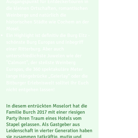
Ausgangspunkt für Entdeckertouren in
die kleinen Ortschaften, romantischen
Weinberge und natürlich die
historischen Städte wie Cochem an der
Mosel.
Ein Highlight ist definitiv die Burg Eltz -
schönste Burg Europas und Inbegriff
einer Ritterburg. Aber auch
unterschiedlichste Juwelen wie der
"Calmont", der steilste Weinberg
Europas, die 360 spektakuläre Meter
lange Hängebrücke „Geierlay“ oder die
Bitburger Erlebniswelt solltet Ihr Euch
nicht entgehen lassen!
In diesem entrückten Moselort hat die
Familie Burch 2017 mit einer riesigen
Party ihren Traum eines Hotels vom
Stapel gelassen. Als Gastgeber aus
Leidenschaft in vierter Generation haben
sie zusammen tatkräftig, mutig und