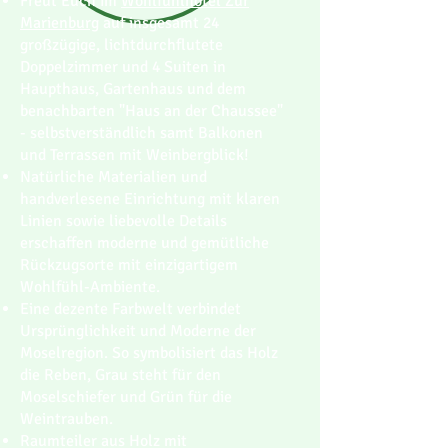
Freut Euch im
Wohlfühlhotel Zur
Marienburg
auf insgesamt 24
großzügige, lichtdurchflutete
Doppelzimmer und 4 Suiten in
Haupthaus, Gartenhaus und dem
benachbarten "Haus an der Chaussee"
- selbstverständlich samt Balkonen
und Terrassen mit Weinbergblick!
Natürliche Materialien und
handverlesene Einrichtung mit klaren
Linien sowie liebevolle Details
erschaffen moderne und gemütliche
Rückzugsorte mit einzigartigem
Wohlfühl-Ambiente.
Eine dezente Farbwelt verbindet
Ursprünglichkeit und Moderne der
Moselregion. So symbolisiert das Holz
die Reben, Grau steht für den
Moselschiefer und Grün für die
Weintrauben.
Raumteiler aus Holz mit