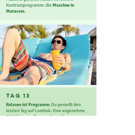
Kontrastprogramm: die
Moschee in
Mataram
.
Tag 13
Relaxen ist Programm:
Du genießt den
letzten Tag auf Lombok. Eine angenehme
Abkühlung im Ozean oder auf
Erkundungstour über die Insel? Gestalte
Deinen Tag nach Belieben.