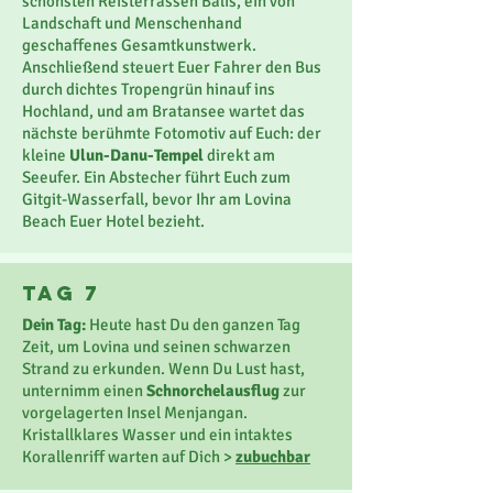
schönsten Reisterrassen Balis, ein von
Landschaft und Menschenhand
geschaffenes Gesamtkunstwerk.
Anschließend steuert Euer Fahrer den Bus
durch dichtes Tropengrün hinauf ins
Hochland, und am Bratansee wartet das
nächste berühmte Fotomotiv auf Euch: der
kleine
Ulun-Danu-Tempel
direkt am
Seeufer. Ein Abstecher führt Euch zum
Gitgit-Wasserfall, bevor Ihr am Lovina
Beach Euer Hotel bezieht.
TaG 7
Dein Tag:
Heute hast Du den ganzen Tag
Zeit, um Lovina und seinen schwarzen
Strand zu erkunden. Wenn Du Lust hast,
unternimm einen
Schnorchelausflug
zur
vorgelagerten Insel Menjangan.
Kristallklares Wasser und ein intaktes
Korallenriff warten auf Dich >
zubuchbar