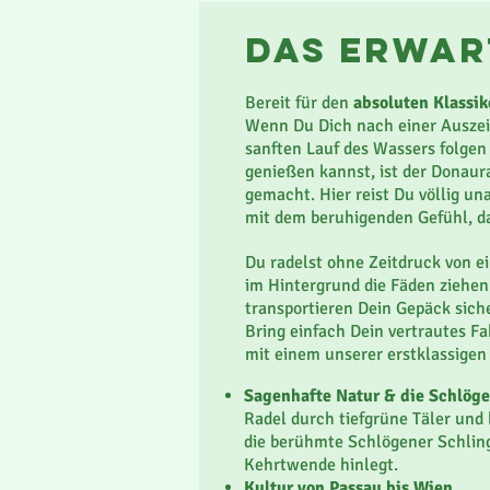
das erwar
Bereit für den
absoluten Klassi
Wenn Du Dich nach einer Auszeit
sanften Lauf des Wassers folgen
Gran Canaria zeigt sich auf dies
genießen kannst, ist der Donau
Seite: Du wanderst
abseits des 
gemacht. Hier reist Du völlig u
Berglandschaften
, stille Wälde
mit dem beruhigenden Gefühl, das
ikonischen Roque Nublo, entdeck
fruchtbare Täler und erlebst die
Du radelst ohne Zeitdruck von 
Buchten und kleinen Hafenorten
im Hintergrund die Fäden ziehen
charmanten Landhotels -
eine I
transportieren Dein Gepäck sich
naturverbunden und authentisch
Bring einfach Dein vertrautes F
mit einem unserer erstklassigen 
Abwechslungsreiche Natur
von Bergen über Schluchten bis
Sagenhafte Natur & die Schlöge
Mildes Klima das ganze Jahr
Radel durch tiefgrüne Täler un
perfekt für Outdoor-Abenteuer
die berühmte Schlögener Schling
Authentische Kultur
Kehrtwende hinlegt.
Charmante Dörfer, Märkte und Fi
Kultur von Passau bis Wien