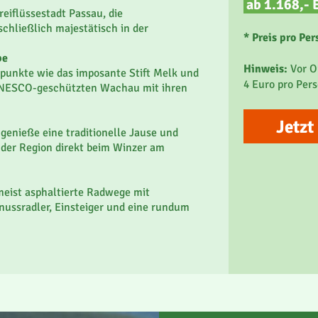
ab 1.168,- 
reiflüssestadt Passau, die
deal für Alleinreisende
schließlich majestätisch in der
* Preis pro Pe
be
Hinweis:
Vor O
punkte wie das imposante Stift Melk und
4 Euro pro Per
 UNESCO-geschützten Wachau mit ihren
Jetzt
 genieße eine traditionelle Jause und
e der Region direkt beim Winzer am
meist asphaltierte Radwege mit
enussradler, Einsteiger und eine rundum