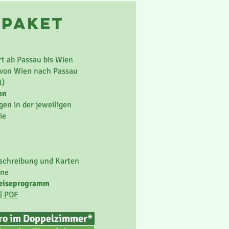
epaket
t ab Passau bis Wien
 von Wien nach Passau
t)
en
en in der jeweiligen
ie
schreibung und Karten
ine
 Reiseprogramm
| PDF
uro im Doppelzimmer*