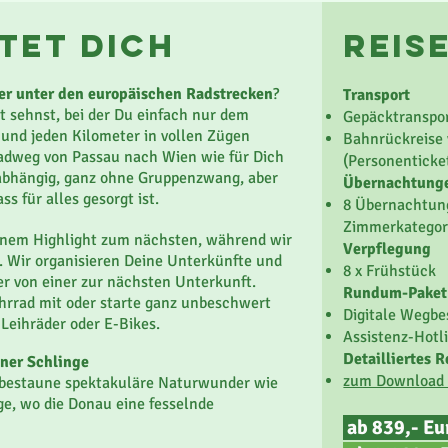
tet dich
reis
ker unter den europäischen Radstrecken
?
Transport
 sehnst, bei der Du einfach nur dem
Gepäcktranspor
 und jeden Kilometer in vollen Zügen
Bahnrückreise
er Individualreise von seiner ursprünglichen
radweg von Passau nach Wien wie für Dich
(Personenticke
Trubels durch beeindruckende
nabhängig, ganz ohne Gruppenzwang, aber
Übernachtung
r und tiefe Schluchten, erklimmst den
s für alles gesorgt ist.
8 Übernachtung
st versteckte Pfade, breite Barrancos und
Zimmerkategor
 wilde Nordwestküste mit ihren Klippen,
einem Highlight zum nächsten, während wir
Verpflegung
. Abends genießt du die Ruhe in
. Wir organisieren Deine Unterkünfte und
8 x Frühstück
nsel voller Kontraste
, aktiv,
er von einer zur nächsten Unterkunft.
Rundum-Paket
.
ahrrad mit oder starte ganz unbeschwert
Digitale Wegbe
Leihräder oder E-Bikes.
Assistenz-Hotl
 zu malerischen Küsten
Detailliertes
ner Schlinge
zum Download 
d bestaune spektakuläre Naturwunder wie
e, wo die Donau eine fesselnde
ab 839,- E
scherorte abseits der Touristenpfade