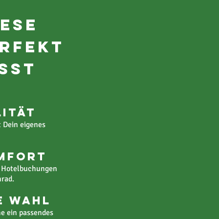
ese
rfekt
asst
lität
t Dein eigenes
mfort
, Hotelbuchungen
rad.
e Wahl
e ein passendes