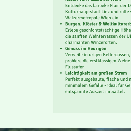
Gay-friendly
Entdecke das barocke Flair der D
offen, entspannt und tolerant - i
Kulturhauptstadt Linz und rolle 
Walzermetropole Wien ein.
Burgen, Klöster & Weltkulturer
Erlebe geschichtsträchtige Höhe
die sanften Weinterrassen der
charmanten Winzerorten.
Genuss im Heurigen
Verweile in urigen Kellergassen,
probiere die erstklassigen Wein
Flussufer.
Leichtigkeit am großen Strom
Perfekt ausgebaute, flache und 
minimalem Gefälle - ideal für G
entspannte Auszeit im Sattel.