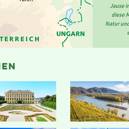
Jause i
diese 
Natur und
nen