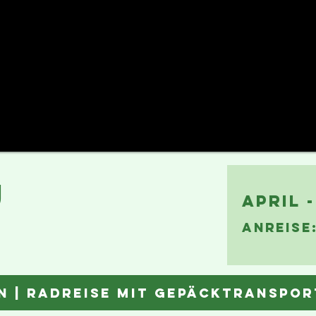
U
APRIL 
ANREISE
N |
RaDreise mit Gepäcktranspor