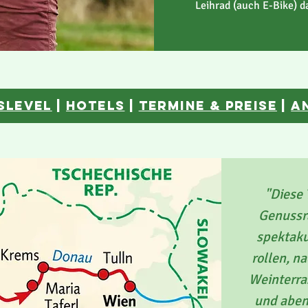
Leihrad (auch E-Bike) d
slevel
|
hotelS
|
Termine & Preise
|
a
"Diese 
Genussr
spektaku
rollen, n
Weinterra
und abend