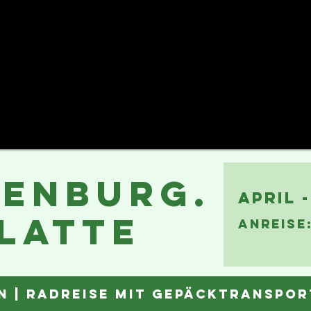
enburg.
APril 
latte
ANREISE
N |
RaDreise mit Gepäcktranspor