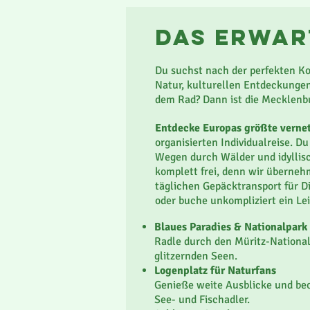
das erwar
Du suchst nach der perfekten Ko
Natur, kulturellen Entdeckung
dem Rad? Dann ist die Mecklenbu
Gran Canaria zeigt sich auf dies
Seite: Du wanderst
abseits des 
Entdecke Europas größte verne
Berglandschaften
, stille Wälde
organisierten Individualreise. 
ikonischen Roque Nublo, entdeck
Wegen durch Wälder und idyllisc
fruchtbare Täler und erlebst die
komplett frei, denn wir überneh
Buchten und kleinen Hafenorten
täglichen Gepäcktransport für Di
charmanten Landhotels -
eine I
oder buche unkompliziert ein Le
naturverbunden und authentisch
Blaues Paradies & Nationalpark
Abwechslungsreiche Natur
Radle durch den Müritz-Nationa
von Bergen über Schluchten bis
glitzernden Seen.
Mildes Klima das ganze Jahr
Logenplatz für Naturfans
perfekt für Outdoor-Abenteuer
Genieße weite Ausblicke und be
Authentische Kultur
See- und Fischadler.
Charmante Dörfer, Märkte und Fi