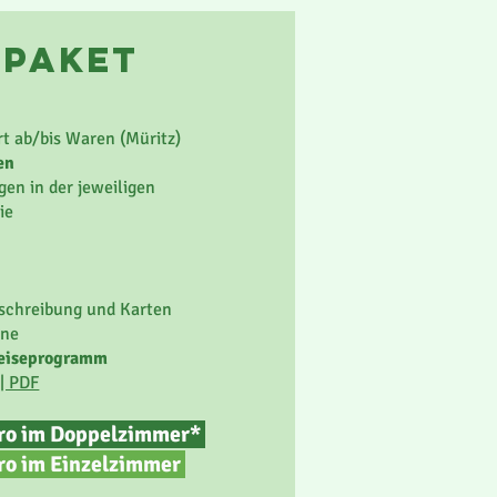
epaket
t ab/bis Waren (Müritz)
en
en in der jeweiligen
ie
schreibung und Karten
ine
 Reiseprogramm
| PDF
uro im Doppelzimmer*
ro im
Einzelzimmer