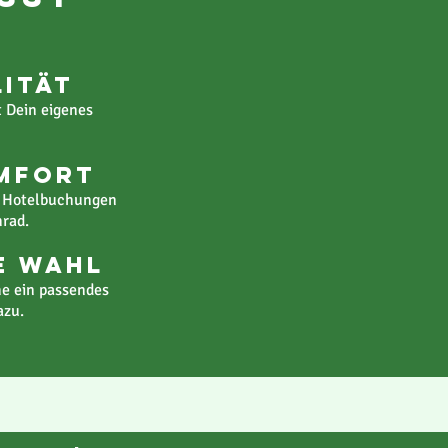
lität
t Dein eigenes
mfort
, Hotelbuchungen
rad.
e Wahl
e ein passendes
azu.