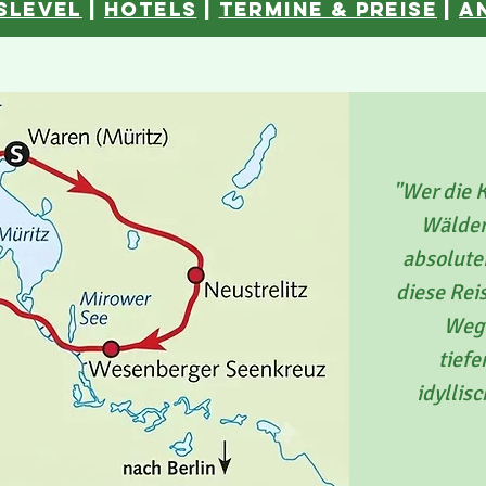
slevel
|
hotelS
|
Termine & Preise
|
a
"Wer die 
Wälder
absolute
diese Rei
Wege
tief
idyllis