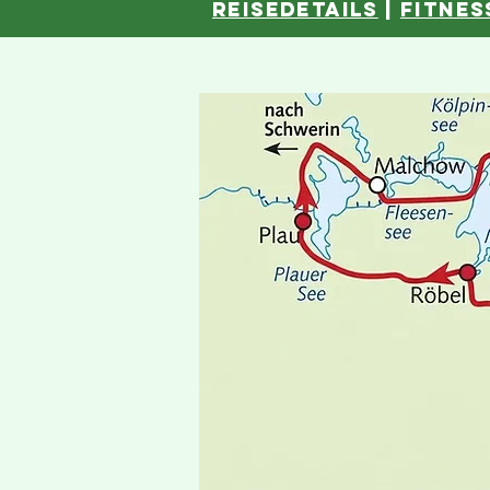
reisedetails
|
fitnes