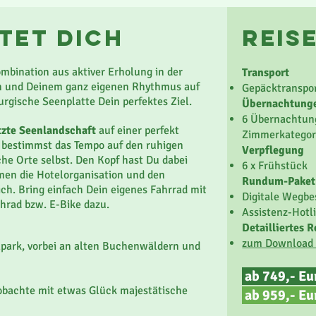
tet dich
reis
mbination aus aktiver Erholung in der
Transport
en und Deinem ganz eigenen Rhythmus auf
Gepäcktranspor
rgische Seenplatte Dein perfektes Ziel.
Übernachtung
er Individualreise von seiner ursprünglichen
6 Übernachtung
Trubels durch beeindruckende
tzte Seenlandschaft
auf einer perfekt
Zimmerkategor
r und tiefe Schluchten, erklimmst den
Du bestimmst das Tempo auf den ruhigen
Verpflegung
st versteckte Pfade, breite Barrancos und
he Orte selbst. Den Kopf hast Du dabei
6 x Frühstück
 wilde Nordwestküste mit ihren Klippen,
men die Hotelorganisation und den
Rundum-Paket
. Abends genießt du die Ruhe in
ch. Bring einfach Dein eigenes Fahrrad mit
Digitale Wegbe
nsel voller Kontraste
, aktiv,
ihrad bzw. E-Bike dazu.
Assistenz-Hotl
.
Detailliertes
zum Download 
lpark, vorbei an alten Buchenwäldern und
 zu malerischen Küsten
ab 749,- E
obachte mit etwas Glück majestätische
ab 959,- Eu
scherorte abseits der Touristenpfade