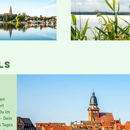
ls
ren
ort
Du im
 - Dein
s Tages