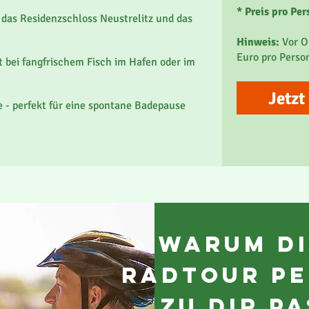
* Preis pro Pe
das Residenzschloss Neustrelitz und das
deal für Alleinreisende
Hinweis:
Vor O
Euro pro Perso
t bei fangfrischem Fisch im Hafen oder im
Jetzt
 - perfekt für eine spontane Badepause
Warum di
Radtour pe
zu Dir p