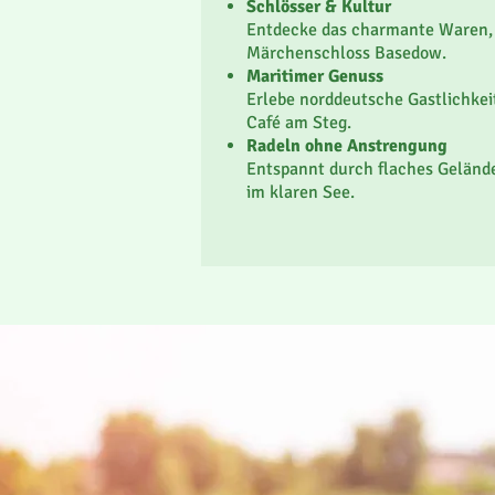
Schlösser & Kultur
Gay-friendly
Entdecke das charmante Waren, 
offen, entspannt und tolerant - i
Märchenschloss Basedow.
Maritimer Genuss
Erlebe norddeutsche Gastlichkei
Café am Steg.
Radeln ohne Anstrengung
Entspannt durch flaches Gelände
im klaren See.