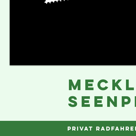
MECKL
SEENp
privat RADFAHRE