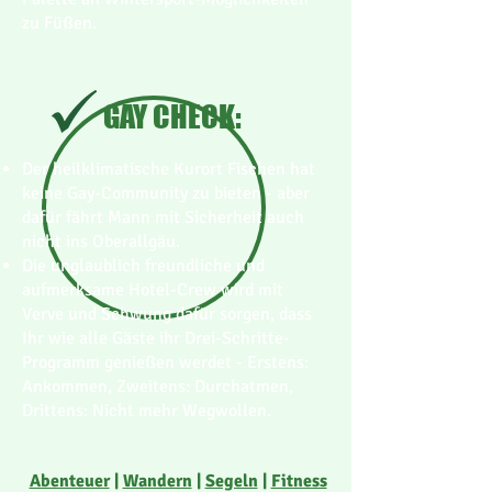
zu Füßen.
GAY CHECK:
Der heilklimatische Kurort Fischen hat
keine Gay-Community zu bieten - aber
dafür fährt Mann mit Sicherheit auch
nicht ins Oberallgäu.
Die unglaublich freundliche und
aufmerksame Hotel-Crew wird mit
Verve und Schwung dafür sorgen, dass
Ihr wie alle Gäste ihr Drei-Schritte-
Programm genießen werdet - Erstens:
Ankommen, Zweitens: Durchatmen,
Drittens: Nicht mehr Wegwollen.
Abenteuer
|
Wandern
|
Segeln
|
Fitness