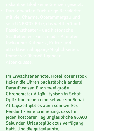
riskant vertikal keine Grenzen gesetzt.
Dazu erwarten Euch urige Bergdörfer
mit viel Charme, Oberammergau und
sein UNESCO-Erbe, das weltberühmte
Passionstheater - und historische
Städtchen wir Füssen oder Kempten
locken mit Kulinarik, Kultur und
attraktiven Shopping-Möglichkeiten.
Immer vor überwältigender
Alpenkulisse.
Im
Erwachsenenhotel Hotel Rosenstock
ticken die Uhren buchstäblich anders!
Darauf weisen Euch zwei große
Chronometer Allgäu-typisch in Schaf-
Optik hin: neben dem schwarzen Schaf
Alltagszeit gibt es auch sein weißes
Pendant - eine Erinnerung, dass Ihr
jeden kostbaren Tag unglaubliche 86.400
Sekunden Urlaubsglück zur Verfügung
habt. Und die gutgelaunte,