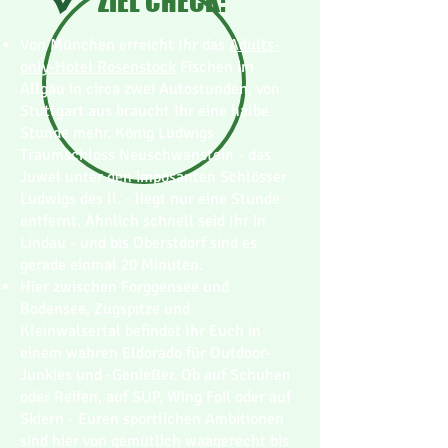
ZIEL CHECK:
Von München erreicht Ihr das
Adults-
only-Hotel Rosenstock
Fischen im
Allgäu in circa zwei Autostunden, von
Stuttgart aus braucht Ihr eine halbe
Stunde mehr. König Ludwigs
Traumschloss Neuschwanstein - das
Juwel unter den imposanten Schlösser
Ludwigs des II. - liegt nur eine Stunde
entfernt. Ähnlich schnell seid Ihr in
Lindau - und bis Oberstdorf sind es
gerade einmal 20 Minuten.
Hier zwischen Forggensee und
Bodensee, Zugspitze und
Kleinwalsertal befindet Ihr Euch in
einem wahren Eldorado für Outdoor-
Junkies und -Genießer. Ob auf Schuhen
oder Reifen, auf SUP, Wing Foil oder auf
Skiern - Euren sportlichen Ambitionen
sind hier von gemütlich waagerecht bis