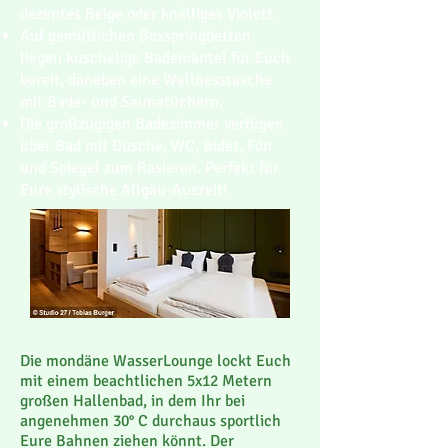
dezentes Beige oder knalliges Violett.
Auf gemütlichen Boxspringbetten
liegen kuschelige Bademäntel für Euch
bereit, daneben eine Wellnesstasche
mit Bade- und Saunatüchern.
Die großzügigen Badezimmer verfügen
über Bad mit Dusche, WC, Bidet, Fön
und Spiegel zum Rasieren. Perfekt für
Eure stylische Allgäu-Auszeit!
Die mondäne WasserLounge lockt Euch
mit einem beachtlichen 5x12 Metern
großen Hallenbad, in dem Ihr bei
angenehmen 30° C durchaus sportlich
Eure Bahnen ziehen könnt. Der