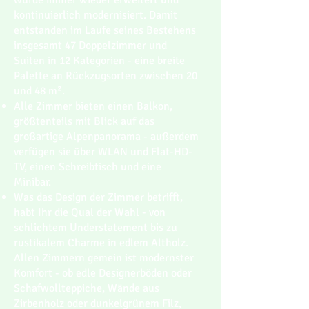
wurde immer wieder erweitert und
kontinuierlich modernisiert. Damit
entstanden im Laufe seines Bestehens
insgesamt 47 Doppelzimmer und
Suiten in 12 Kategorien - eine breite
Palette an Rückzugsorten zwischen 20
und 48 m².
Alle Zimmer bieten einen Balkon,
größtenteils mit Blick auf das
großartige Alpenpanorama - außerdem
verfügen sie über WLAN und Flat-HD-
TV, einen Schreibtisch und eine
Minibar.
Was das Design der Zimmer betrifft,
habt Ihr die Qual der Wahl - von
schlichtem Understatement bis zu
rustikalem Charme in edlem Altholz.
Allen Zimmern gemein ist modernster
Komfort - ob edle Designerböden oder
Schafwollteppiche, Wände aus
Zirbenholz oder dunkelgrünem Filz,