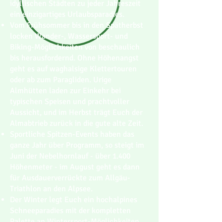
idyllischen Städten zu jeder Jahreszeit
ein einzigartiges Urlaubsparadies.
Vom Frühsommer bis in den Spätherbst
locken Wander-, Wassersport- und
Biking-Möglichkeiten von beschaulich
bis herausfordernd. Ohne Höhenangst
geht es auf waghalsige Klettertouren
oder ab zum Paragliden. Urige
Almhütten laden zur Einkehr bei
typischen Speisen und prachtvoller
Aussicht, und im Herbst trägt Euch der
Almabtrieb zurück in die gute alte Zeit.
Sportliche Spitzen-Events haben das
ganze Jahr über Programm, so steigt im
Juni der Nebelhornlauf - über 1.400
Höhenmeter - im August geht es dann
für Ausdauerverrückte zum Allgäu-
Triathlon an den Alpsee.
Der Winter legt Euch ein hochalpines
Schneeparadies mit der kompletten
Palette an Wintersport-Möglichkeiten