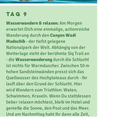
Tag 9
Wasserwandern & relaxen:
Am Morgen
erwartet Dich eine einmalige, actionreiche
Wanderung durch den
Canyon Wadi
Mudschib
- der tiefst gelegene
Nationalpark der Welt. Abhängig von der
Wetterlage steht der berühmte Siq Trail an
- die
Wasserwanderung
durch die Schlucht
ist nichts für Warmduscher. Zwischen 50 m
hohen Sandsteinwänden presst sich das
Quellwasser des Hochplateaus durch - Ihr
lauft über den Grund der Schlucht. Hier
wird Wandern zum Triathlon: Waten,
Schwimmen, Kraxeln. Wenn Du stattdessen
lieber relaxen möchtest, bleib im Hotel und
genieße die Sonne, den Pool und das Meer.
Und am Nachmittag habt Ihr dann alle Zeit,
um nochmal im Toten Meer zu schweben. Je
nach Abflugzeit bringt Dich der Transfer
abends zurück nach Amman zum